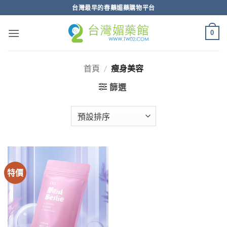
跳
台灣最早的春藥媚藥購物平台
轉
至
0
內
容
首頁
/
瘦身美容
篩選
特價