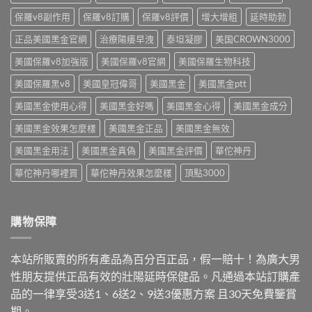
實
安
藥
重
測
保羅v8副作用
保羅v8訂購
保羅v8評價
增大增粗
延時助勃
全
與
點〉
效
性、
安
中
正品美國黑金官網
治療陽痿早洩
泰坦凝膠
美国CROWN3000
果、
正
心
成
確
購
美國保羅v8加強版
美國保羅v8官網
美國保羅生物科技
分
用
買
解
法
管
美國保羅黑v8
美國皇冠偉哥
美國黑金
美國黑金ptt
析
與
道〉
與
安
中
美國黑金使用心得
美國黑金好嗎
美國黑金心得
美國黑金成分
安
心
心
選
美國黑金效果怎麼樣
美國黑金正品
美國黑金無效
購
購
買
重
美國黑金用法
美國黑金真偽
美國黑金評價
華佗神丹
管
點〉
道〉
中
華佗神丹哪裡買
華佗神丹效果怎麼樣
頂點3000
中
購物保障
本站所販賣的所有產品為百分百正品，假一賠十！為廣大男
性朋友提供正品有效的壯陽延時保健品。凡通過本站訂購產
品的一律享受3送1、6送2、9送3優惠方案 且30天免費鑒賞
期。