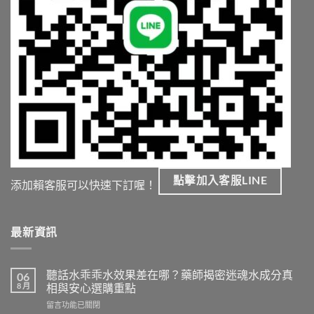
點擊加入客服LINE
添加賴客服可以快速下訂喔！
最新資訊
聽話水乖乖水效果差在哪？藥師揭密迷魂水成分真
06
8 月
相與安心選購重點
在
留言功能已關閉