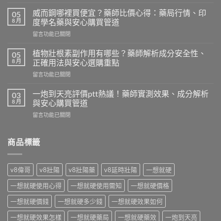
〈聽
話
威而鋼哪裡買便宜？藥師比價心得：藥局行情、印
05
水
8 月
度學名藥與安心購買管道
乖
在
留言功能已關閉
乖
〈威
水
而
效
植物壯根素副作用有哪些？藥師解析成分安全性、
05
鋼
果
8 月
正確用法與安心選購重點
哪
差
在
留言功能已關閉
裡
在
〈植
買
哪？
物
便
一炮到天亮評價ptt熱議！藥師實測效果、成分解析
03
藥
壯
宜？
8 月
與安心購買管道
師
根
藥
揭
在
留言功能已關閉
素
師
密
〈一
副
比
迷
炮
作
價
魂
到
商品標籤
用
心
水
天
有
得：
成
亮
哪
藥
分
評
些？
局
v8偉哥
v8壯陽
v8壯陽藥
v8延時壯陽
一想就硬
真
價
藥
行
相
ptt
師
情、
一想就硬使用心得
一想就硬使用需知
一想就硬價格
與
熱
解
印
安
議！
析
一想就硬價錢
一想就硬多少錢
一想就硬效果如何
度
心
藥
成
學
選
師
一想就硬效果怎樣
一想就硬藥局
一想就硬藥效
一炮到天亮
分
名
購