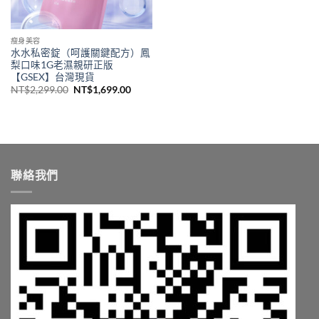
瘦身美容
水水私密錠（呵護關鍵配方）鳳
梨口味1G老濕親研正版
【GSEX】台灣現貨
原
目
NT$
2,299.00
NT$
1,699.00
始
前
價
價
格：
格：
NT$2,299.00。
NT$1,699.00。
聯絡我們