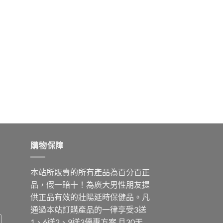
購物保障
本站所販賣的所有產品為百分百正
品，假一賠十！為廣大男性朋友提
供正品有效的壯陽延時保健品。凡
通過本站訂購產品的一律享受3送
1、6送2、9送3優惠方案 且30天