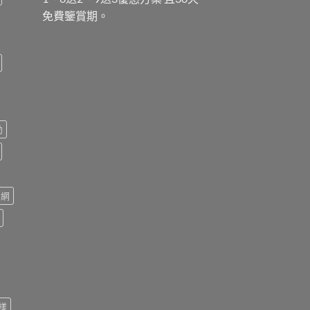
免費鑒賞期。
勃
官網
樣