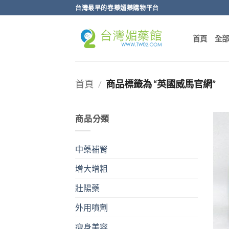
跳
台灣最早的春藥媚藥購物平台
轉
至
首頁
全
內
容
首頁
/
商品標籤為 “英國威馬官網”
商品分類
中藥補腎
增大增粗
壯陽藥
外用噴劑
瘦身美容