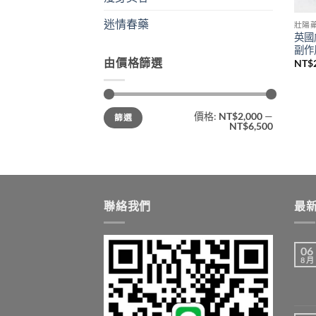
迷情春藥
壯陽
英國
副作
由價格篩選
NT$
最
最
價格:
NT$2,000
—
篩選
低
高
NT$6,500
價
價
格
格
聯絡我們
最
06
8 月