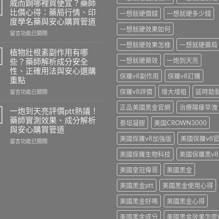
威而鋼哪裡買便宜？藥師
水
比價心得：藥局行情、印
一想就硬價錢
一想就硬多少錢
乖
度學名藥與安心購買管道
乖
一想就硬效果如何
在
水
留言功能已關閉
〈威
效
一想就硬效果怎樣
一想就硬藥局
而
果
植物壯根素副作用有哪
鋼
差
一想就硬藥效
一炮到天亮
些？藥師解析成分安全
哪
在
性、正確用法與安心選購
裡
哪？
保羅v8副作用
保羅v8訂購
重點
買
藥
便
保羅v8評價
增大增粗
延時助
師
在
留言功能已關閉
宜？
揭
〈植
正品美國黑金官網
治療陽痿早洩
藥
密
物
一炮到天亮評價ptt熱議！
師
迷
壯
藥師實測效果、成分解析
泰坦凝膠
美国CROWN3000
比
魂
根
與安心購買管道
價
水
素
美國保羅v8加強版
美國保羅v8
心
在
成
副
留言功能已關閉
得：
〈一
分
作
美國保羅生物科技
美國保羅黑v8
藥
炮
真
用
局
到
相
有
美國皇冠偉哥
美國黑金
行
天
與
哪
情、
亮
安
些？
美國黑金ptt
美國黑金使用心得
印
評
心
藥
度
價
選
師
美國黑金好嗎
美國黑金心得
學
ptt
購
解
名
熱
重
析
美國黑金成分
美國黑金效果怎麼