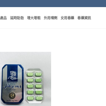
部產品
延時助勃
增大增粗
外用噴劑
女用春藥
春藥資訊