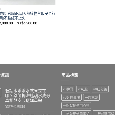
藥
威馬|官網正品|天然植物萃取安全無
用|不臉紅不上火
價
2,000.00
–
NT$
6,500.00
格
範
圍：
NT$2,000.00
到
NT$6,500.00
新資訊
商品標籤
v8偉哥
v8壯陽
v8壯陽藥
聽話水乖乖水效果差在
哪？藥師揭密迷魂水成分
v8延時壯陽
一想就硬
真相與安心選購重點
一想就硬使用心得
在
留言功能已關閉
〈聽
一想就硬使用需知
一想就硬價格
話