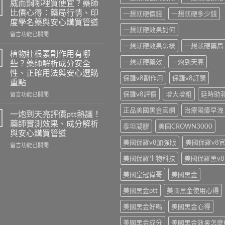
威而鋼哪裡買便宜？藥師
水
比價心得：藥局行情、印
一想就硬價錢
一想就硬多少錢
乖
度學名藥與安心購買管道
乖
一想就硬效果如何
在
水
留言功能已關閉
〈威
效
一想就硬效果怎樣
一想就硬藥局
而
果
植物壯根素副作用有哪
鋼
差
一想就硬藥效
一炮到天亮
些？藥師解析成分安全
哪
在
性、正確用法與安心選購
裡
哪？
保羅v8副作用
保羅v8訂購
重點
買
藥
便
保羅v8評價
增大增粗
延時助
師
在
留言功能已關閉
宜？
揭
〈植
正品美國黑金官網
治療陽痿早洩
藥
密
物
一炮到天亮評價ptt熱議！
師
迷
壯
藥師實測效果、成分解析
泰坦凝膠
美国CROWN3000
比
魂
根
與安心購買管道
價
水
素
美國保羅v8加強版
美國保羅v8
心
在
成
副
留言功能已關閉
得：
〈一
分
作
美國保羅生物科技
美國保羅黑v8
藥
炮
真
用
局
到
相
有
美國皇冠偉哥
美國黑金
行
天
與
哪
情、
亮
安
些？
美國黑金ptt
美國黑金使用心得
印
評
心
藥
度
價
選
師
美國黑金好嗎
美國黑金心得
學
ptt
購
解
名
熱
重
析
美國黑金成分
美國黑金效果怎麼