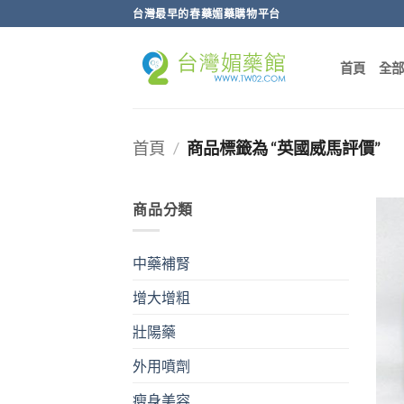
跳
台灣最早的春藥媚藥購物平台
轉
至
首頁
全
內
容
首頁
/
商品標籤為 “英國威馬評價”
商品分類
中藥補腎
增大增粗
壯陽藥
外用噴劑
瘦身美容