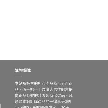
購物保障
本站所販賣的所有產品為百分百正
品，假一賠十！為廣大男性朋友提
供正品有效的壯陽延時保健品。凡
通過本站訂購產品的一律享受3送
1、6送2、9送3優惠方案 且30天