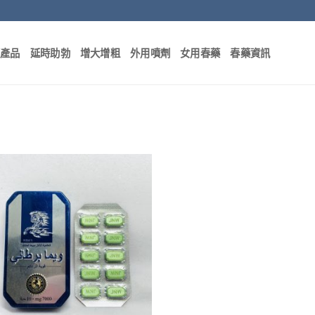
部產品
延時助勃
增大增粗
外用噴劑
女用春藥
春藥資訊