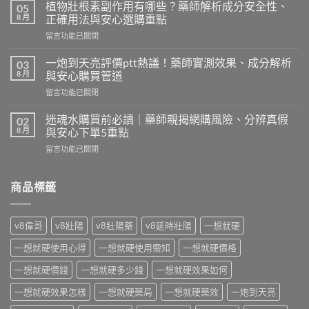
而
植物壯根素副作用有哪些？藥師解析成分安全性、
05
鋼
8 月
正確用法與安心選購重點
哪
在
留言功能已關閉
裡
〈植
買
物
便
一炮到天亮評價ptt熱議！藥師實測效果、成分解析
03
壯
宜？
8 月
與安心購買管道
根
藥
在
留言功能已關閉
素
師
〈一
副
比
炮
作
迷魂水購買前必讀｜藥師親揭網購風險、分辨真假
02
價
到
用
8 月
與安心下單5重點
心
天
有
得：
在
留言功能已關閉
亮
哪
藥
〈迷
評
些？
局
魂
價
藥
行
水
商品標籤
ptt
師
情、
購
熱
解
印
買
議！
析
度
前
藥
成
v8偉哥
v8壯陽
v8壯陽藥
v8延時壯陽
一想就硬
學
必
師
分
名
讀
實
安
一想就硬使用心得
一想就硬使用需知
一想就硬價格
藥
｜
測
全
與
藥
效
一想就硬價錢
一想就硬多少錢
一想就硬效果如何
性、
安
師
果、
正
心
親
一想就硬效果怎樣
一想就硬藥局
一想就硬藥效
一炮到天亮
成
確
購
揭
分
用
買