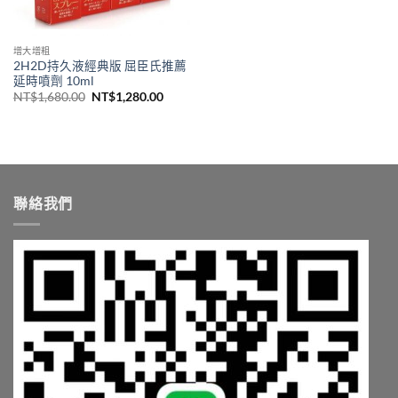
增大增粗
2H2D持久液經典版 屈臣氏推薦
延時噴劑 10ml
原
目
NT$
1,680.00
NT$
1,280.00
始
前
價
價
格：
格：
NT$1,680.00。
NT$1,280.00。
聯絡我們