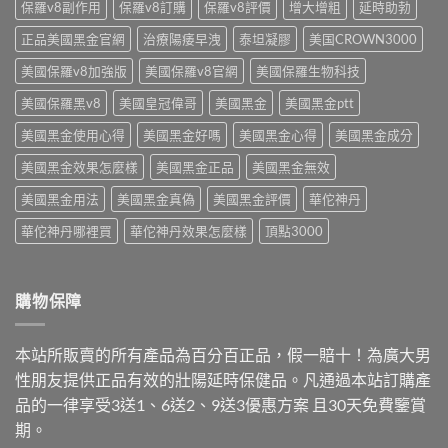
網
保羅v8副作用
保羅v8訂購
保羅v8評價
增大增粗
延時助勃
解
法
管
購
析
與
道〉
正品美國黑金官網
治療陽痿早洩
泰坦凝膠
美国CROWN3000
風
與
安
中
險、
安
心
美國保羅v8加強版
美國保羅v8官網
美國保羅生物科技
分
心
選
辨
購
購
美國保羅黑v8
美國皇冠偉哥
美國黑金
美國黑金ptt
真
買
重
假
管
點〉
美國黑金使用心得
美國黑金好嗎
美國黑金心得
美國黑金成分
與
道〉
中
安
中
美國黑金效果怎麼樣
美國黑金正品
美國黑金無效
心
下
美國黑金用法
美國黑金真偽
美國黑金評價
華佗神丹
單
5
華佗神丹哪裡買
華佗神丹效果怎麼樣
頂點3000
重
點〉
中
購物保障
本站所販賣的所有產品為百分百正品，假一賠十！為廣大男
性朋友提供正品有效的壯陽延時保健品。凡通過本站訂購產
品的一律享受3送1、6送2、9送3優惠方案 且30天免費鑒賞
期。