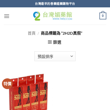
跳
台灣最早的春藥媚藥購物平台
轉
至
0
內
容
首頁
/
商品標籤為 “2H2D真假”
篩選
特價