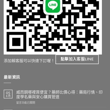
點擊加入客服LINE
添加賴客服可以快速下訂喔！
最新資訊
威而鋼哪裡買便宜？藥師比價心得：藥局行情、印
05
8 月
度學名藥與安心購買管道
在
留言功能已關閉
〈威