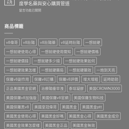
水
有
8 月
度學名藥與安心購買管道
全
乖
效
解
在
留言功能已關閉
乖
嗎？
析：
〈威
水
藥
藥
而
效
師
師
鋼
商品標籤
果
解
親
哪
差
析
揭
裡
在
成
真
買
哪？
分
v8偉哥
v8壯陽
v8壯陽藥
v8延時壯陽
一想就硬
假
便
藥
原
分
宜？
師
理、
一想就硬使用心得
一想就硬使用需知
一想就硬價格
辨
藥
揭
使
及
師
密
一想就硬價錢
一想就硬多少錢
一想就硬效果如何
用
使
比
迷
時
用
價
一想就硬效果怎樣
一想就硬藥局
一想就硬藥效
一炮到天亮
魂
機
禁
心
水
與
忌〉
得：
保羅v8副作用
保羅v8訂購
保羅v8評價
增大增粗
延時助勃
成
安
中
藥
分
心
正品美國黑金官網
治療陽痿早洩
泰坦凝膠
美国CROWN3000
局
真
選
行
相
購
美國保羅v8加強版
美國保羅v8官網
美國保羅生物科技
情、
與
重
印
安
點〉
美國保羅黑v8
美國皇冠偉哥
美國黑金
美國黑金ptt
度
心
中
學
選
美國黑金使用心得
美國黑金好嗎
美國黑金心得
美國黑金成分
名
購
藥
重
美國黑金效果怎麼樣
美國黑金正品
美國黑金無效
與
點〉