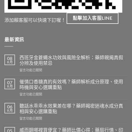
點擊加入客服LINE
添加賴客服可以快速下訂喔！
最新資訊
西班牙金蒼蠅水功效與風險全解析：藥師親揭真假
08
8 月
分辨及使用禁忌
在
留言功能已關閉
〈西
班
催情口香糖真的有效嗎？藥師解析成分原理、使用
07
牙
8 月
時機與安心選購重點
金
在
留言功能已關閉
蒼
〈催
蠅
情
水
聽話水乖乖水效果差在哪？藥師揭密迷魂水成分真
06
口
功
8 月
相與安心選購重點
香
效
在
留言功能已關閉
糖
與
〈聽
真
風
話
的
威而鋼哪裡買便宜？藥師比價心得：藥局行情、印
05
險