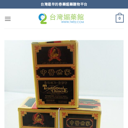
跳
台灣最早的春藥媚藥購物平台
轉
至
0
內
容