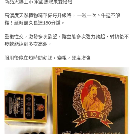
新品火爆上市 承諾無效果雙倍賠
高濃度天然植物精華偉哥升級咯， 一粒一次。牛逼不解
釋！延時最久長達180分鍾。
重複性交，激發多次欲望，陰莖能多次強力勃起，射精後不
疲軟能達到多次高潮，
服用後能在短時間勃起，變粗，硬度增強！