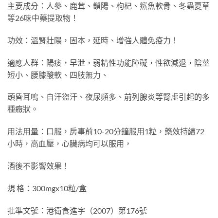
主要成分：人參、鹿茸、鎖陽、枸杞、鯊魚軟骨、冬蟲夏草
等26味中藥提取物！
功效：溫腎壯陽，固本，延時、增強人體免疫力！
適應人群：陽痿，早泄，弱精性功能障礙，性欲減退，陰莖
短小、腰膝酸軟、四肢無力、
頭昏耳鳴、自汗盜汗、夜尿頻多、前列腺炎等腎虛引起的多
種癥狀。
用法用量：口服，房事前10-20分鐘服用1粒，藥效持續72
小時，高血壓，心臟病均可以服用，
酒後不影響效果！
規 格：300mgx10粒/盒
批準文號：港衛食進字（2007）第176號