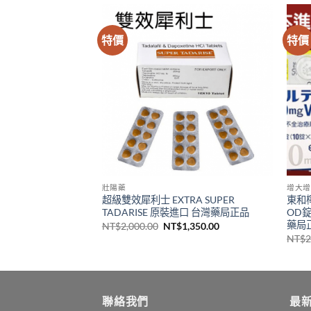
特價
特價
壯陽藥
增大增
片BEMONK 他达拉
超級雙效犀利士 EXTRA SUPER
東和
潛力為愛加時 台灣現
TADARISE 原裝進口 台灣藥局正品
OD錠
藥局
原
目
NT$
2,000.00
NT$
1,350.00
始
前
目
2,180.00
NT$
2
價
價
前
格：
格：
價
NT$2,000.00。
NT$1,350.00。
格：
,899.00。
NT$2,180.00。
聯絡我們
最