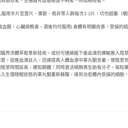
品質過低者、生殖器充血後硬度不夠者、時間極短者。
人服用半片至壹片，東歐、南非等人群每次1-2片，切勿超量（嚼
高血壓，心臟病輕者，酒後均可服用) 身體有明顯改善，受損的
臨界流體萃取革新技術，成份可通過服下後血液的運輸進入陰莖
管，促進血液註入，迅速提高人體血液中睪丸酮含量，使陰莖充
的陰莖時間延長，硬如鋼鐵！同時激活細胞再生助長分子，每粒
進入生理睡眠狀態的睪丸酮重新蘇醒，達到治愈體內受損的細胞