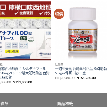
特價
粗
壯陽藥
檸檬西地那非片 シルデナフィル
一炮到天亮 台灣藥局正品 延時助勃
50mgVIトーワ增大延時助勃 台灣
Viagea偉哥 5粒/一盒
正品現貨
原
目
NT$
1,580.00
NT$
1,280.00
始
前
原
目
,300.00
NT$
1,800.00
價
價
始
前
格：
格：
價
價
NT$1,580.00。
NT$1,2
格：
格：
NT$2,300.00。
NT$1,800.00。
新資訊
商品標籤