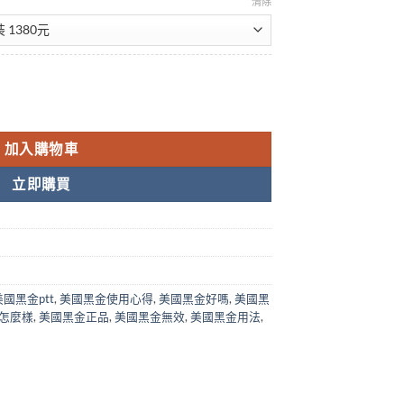
NT$7,000.00
清除
|無副作用|評價最好的壯陽藥|2017最受台灣男性喜愛產品 數量
加入購物車
立即購買
美國黑金ptt
,
美國黑金使用心得
,
美國黑金好嗎
,
美國黑
怎麼樣
,
美國黑金正品
,
美國黑金無效
,
美國黑金用法
,