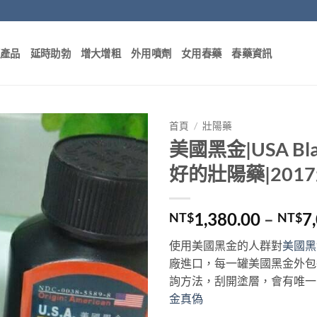
部產品
延時助勃
增大增粗
外用噴劑
女用春藥
春藥資訊
首頁
/
壯陽藥
美國黑金|USA Bl
好的壯陽藥|20
1,380.00
–
7
NT$
NT$
使用美國黑金的人群對
美國黑
廠進口，每一罐美國黑金外包
詢方法，刮開塗層，會有唯一
金真偽