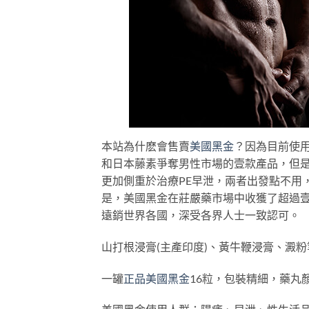
本站為什麽會售賣
美國黑金
？因為目前使
和日本藤素爭奪男性市場的壹款產品，但是
更加側重於治療PE早泄，兩者出發點不用
是，美國黑金在莊嚴藥市場中收獲了超過壹
遠銷世界各國，深受各界人士一致認可。
山打根浸膏(主產印度)、黃牛鞭浸膏、澱
一罐
正品美國黑金
16粒，包裝精細，藥丸