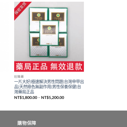
壯陽藥
一片大好|極速解決男性問題|台灣申甲出
品|天然綠色無副作用|男性保養保健|台
灣藥局正品
價
NT$
1,800.00
–
NT$
5,200.00
格
範
80.00。
圍：
NT$1,800.00
到
NT$5,200.00
購物保障