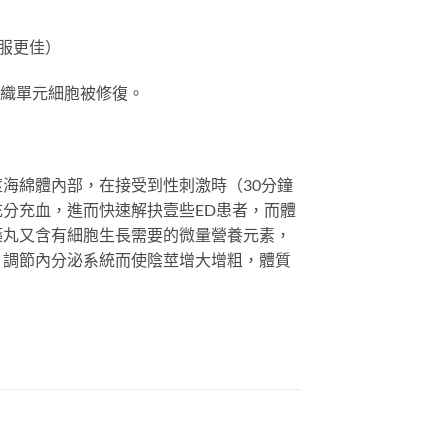
服更佳）
組織單元細胞被修復。
海綿體內部，在接受到性刺激時（30分鐘
分充血，進而快速解抉壹些ED患者，而體
藥丸又含有細胞生長需要的微量營養元素，
，調節內分泌系統而使陰莖增大增粗，體質