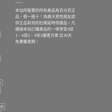
本站所販賣的所有產品為百分百正
品，假一賠十！為廣大男性朋友提
供正品有效的壯陽延時保健品。凡
通過本站訂購產品的一律享受3送
1、6送2、9送3優惠方案 且30天
免費鑒賞期。
勃
官網