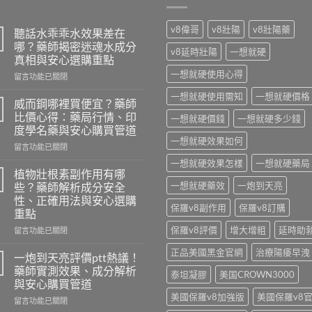
v8偉哥
v8壯陽
v8壯陽藥
聽話水乖乖水效果差在
哪？藥師揭密迷魂水成分
v8延時壯陽
一想就硬
真相與安心選購重點
一想就硬使用心得
在
留言功能已關閉
〈聽
一想就硬使用需知
一想就硬價格
話
威而鋼哪裡買便宜？藥師
水
比價心得：藥局行情、印
一想就硬價錢
一想就硬多少錢
乖
度學名藥與安心購買管道
乖
一想就硬效果如何
在
水
留言功能已關閉
〈威
效
一想就硬效果怎樣
一想就硬藥局
而
果
植物壯根素副作用有哪
鋼
差
一想就硬藥效
一炮到天亮
些？藥師解析成分安全
哪
在
性、正確用法與安心選購
裡
哪？
保羅v8副作用
保羅v8訂購
重點
買
藥
便
保羅v8評價
增大增粗
延時助
師
在
留言功能已關閉
宜？
揭
〈植
正品美國黑金官網
治療陽痿早洩
藥
密
物
一炮到天亮評價ptt熱議！
師
迷
壯
藥師實測效果、成分解析
泰坦凝膠
美国CROWN3000
比
魂
根
與安心購買管道
價
水
素
美國保羅v8加強版
美國保羅v8
心
在
成
副
留言功能已關閉
得：
〈一