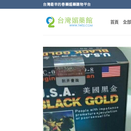
跳
台灣最早的春藥媚藥購物平台
轉
至
首頁
全
內
容