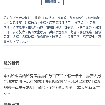
繼續閱讀
→
分類為《
黑金資訊
》
|
標籤:
下腹墜脹
、
前列腺
、
前列腺增生
、
前列腺肥
大
、
失眠多夢
、
射精無力
、
少精
、
尿不盡移除項目： 陰莖短小
、
尿急
、
尿頻
、
心悸氣短
、
性功能減退
、
性機能減退
、
性欲低下
、
房事疲勞
、
潮熱
出汗
、
畏寒肢冷
、
美國黑金哪買
、
美國黑金哪賣
、
腎虛
、
腰膝酸痛
、
腰酸
背痛
、
遺精
、
遺精滑精
、
陰囊潮濕
、
陰莖短小
、
陽痿早泄
、
陽莖短小
、
頭
暈耳鳴
、
體虛乏力
關於我們
本站所販賣的所有產品為百分百正品，假一賠十！為廣大男
性朋友提供正品有效的壯陽延時保健品。凡通過本站訂購產
品的一律享受3送1、6送2、9送3優惠方案 且30天免費鑒賞
期。
最新資訊