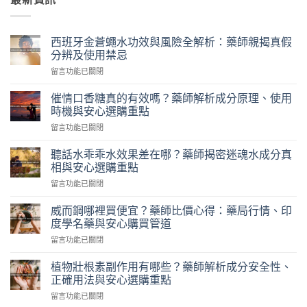
西班牙金蒼蠅水功效與風險全解析：藥師親揭真假
分辨及使用禁忌
在
留言功能已關閉
〈西
班
催情口香糖真的有效嗎？藥師解析成分原理、使用
牙
時機與安心選購重點
金
在
留言功能已關閉
蒼
〈催
蠅
情
水
聽話水乖乖水效果差在哪？藥師揭密迷魂水成分真
口
功
相與安心選購重點
香
效
在
留言功能已關閉
糖
與
〈聽
真
風
話
的
威而鋼哪裡買便宜？藥師比價心得：藥局行情、印
險
水
有
度學名藥與安心購買管道
全
乖
效
解
在
留言功能已關閉
乖
嗎？
析：
〈威
水
藥
藥
而
效
植物壯根素副作用有哪些？藥師解析成分安全性、
師
師
鋼
果
正確用法與安心選購重點
解
親
哪
差
析
揭
在
留言功能已關閉
裡
在
成
真
〈植