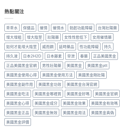
買
哪？
分
假
物
便
藥
原
分
壯
熱點關注
宜？
師
理、
辨
根
藥
揭
使
及
素
師
密
用
使
副
比
迷
乖乖水
保健品
催情
催情水
勃起功能障礙
台灣壯陽藥
時
用
作
價
魂
機
禁
用
心
水
增大增粗
增大陰莖
壯陽藥
女性性慾低下
女用催情藥
與
忌〉
有
得：
成
安
中
哪
藥
如何才能增大陰莖
威而鋼
延時藥品
性功能障礙
持久
分
心
些？
局
真
選
藥
持久液
日本2H2D
日本藤素
早泄
春藥
正品美國黑金
行
相
購
師
情、
與
重
解
正品美國黑金官網
男性壯陽藥
美國黑金
美國黑金ptt
印
安
點〉
析
度
心
中
美國黑金使用心得
美國黑金使用方法
美國黑金剛壯陽
成
學
選
分
名
購
美國黑金副作用
美國黑金功效
美國黑金台灣官網
安
藥
重
全
與
點〉
美國黑金吃法
美國黑金哪裡買
美國黑金好嗎
美國黑金官網
性、
安
中
正
心
美國黑金心得
美國黑金成分
美國黑金效果
美國黑金有效嗎
確
購
用
買
美國黑金正品
美國黑金無效
美國黑金用法
美國黑金真偽
法
管
與
道〉
美國黑金評價
安
中
心