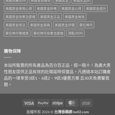
美國保羅黑v8
美國皇冠偉哥
美國黑金
美國黑金ptt
度
心
中
學
選
美國黑金使用心得
美國黑金好嗎
美國黑金心得
美國黑金成分
名
購
藥
重
美國黑金效果怎麼樣
美國黑金正品
美國黑金無效
與
點〉
安
中
美國黑金用法
美國黑金真偽
美國黑金評價
華佗神丹
心
購
華佗神丹哪裡買
華佗神丹效果怎麼樣
頂點3000
買
管
道〉
中
購物保障
本站所販賣的所有產品為百分百正品，假一賠十！為廣大男
性朋友提供正品有效的壯陽延時保健品。凡通過本站訂購產
品的一律享受3送1、6送2、9送3優惠方案 且30天免費鑒賞
期。
Visa
PayPal
Stripe
MasterCard
Cash
On
版權所有 2026 ©
台灣春藥網 tw02.com
Delivery