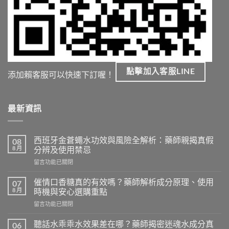
點擊加入客服LINE
添加賴客服可以快速下訂喔！
最新資訊
西班牙金蒼蠅水功效與風險全解析：藥師親揭真假
08
8 月
分辨及使用禁忌
在
留言功能已關閉
〈西
班
催情口香糖真的有效嗎？藥師解析成分原理、使用
07
牙
8 月
時機與安心選購重點
金
在
留言功能已關閉
蒼
〈催
蠅
情
水
聽話水乖乖水效果差在哪？藥師揭密迷魂水成分真
06