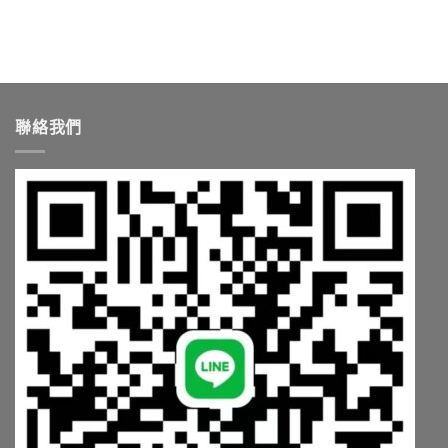
選
購
重
點〉
中
聯絡我們