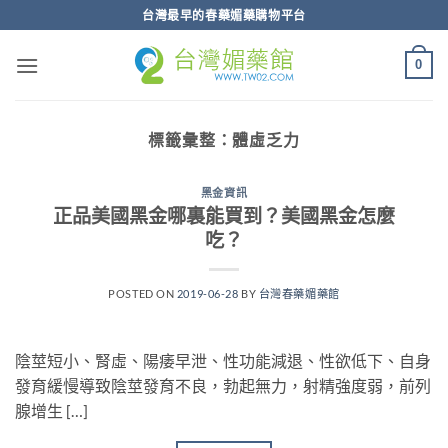
跳
台灣最早的春藥媚藥購物平台
轉
至
0
內
容
標籤彙整：
體虛乏力
黑金資訊
正品美國黑金哪裏能買到？美國黑金怎麼
吃？
POSTED ON
2019-06-28
BY
台灣春藥媚藥館
陰莖短小、腎虛、陽痿早泄、性功能減退、性欲低下、自身
發育緩慢導致陰莖發育不良，勃起無力，射精強度弱，前列
腺增生 […]