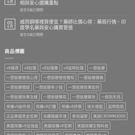
口
功
8 月
相與安心選購重點
香
效
在
留言功能已關閉
糖
與
〈聽
真
風
話
的
威而鋼哪裡買便宜？藥師比價心得：藥局行情、印
05
險
水
有
8 月
度學名藥與安心購買管道
全
乖
效
解
在
留言功能已關閉
乖
嗎？
析：
〈威
水
藥
藥
而
效
師
師
鋼
商品標籤
果
解
親
哪
差
析
揭
裡
在
成
真
買
哪？
分
v8偉哥
v8壯陽
v8壯陽藥
v8延時壯陽
一想就硬
假
便
藥
原
分
宜？
師
理、
一想就硬使用心得
一想就硬使用需知
一想就硬價格
辨
藥
揭
使
及
師
密
一想就硬價錢
一想就硬多少錢
一想就硬效果如何
用
使
比
迷
時
用
價
一想就硬效果怎樣
一想就硬藥局
一想就硬藥效
一炮到天亮
魂
機
禁
心
水
與
忌〉
得：
保羅v8副作用
保羅v8訂購
保羅v8評價
增大增粗
延時助勃
成
安
中
藥
分
心
正品美國黑金官網
治療陽痿早洩
泰坦凝膠
美国CROWN3000
局
真
選
行
相
購
美國保羅v8加強版
美國保羅v8官網
美國保羅生物科技
情、
與
重
印
安
點〉