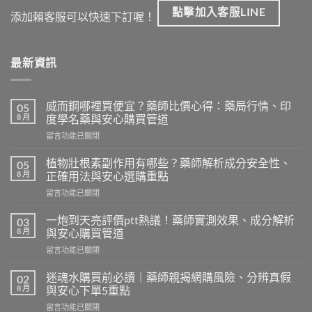
點擊加入客服LINE
添加賴客服可以快速下訂喔！
最新資訊
威而鋼哪裡買便宜？藥師比價心得：藥局行情、印
05
8 月
度學名藥與安心購買管道
在
留言功能已關閉
〈威
而
植物壯根素副作用有哪些？藥師解析成分安全性、
05
鋼
8 月
正確用法與安心選購重點
哪
在
留言功能已關閉
裡
〈植
買
物
便
一炮到天亮評價ptt熱議！藥師實測效果、成分解析
03
壯
宜？
8 月
與安心購買管道
根
藥
在
留言功能已關閉
素
師
〈一
副
比
炮
作
迷魂水購買前必讀｜藥師親揭網購風險、分辨真假
02
價
到
用
8 月
與安心下單5重點
心
天
有
得：
在
留言功能已關閉
亮
哪