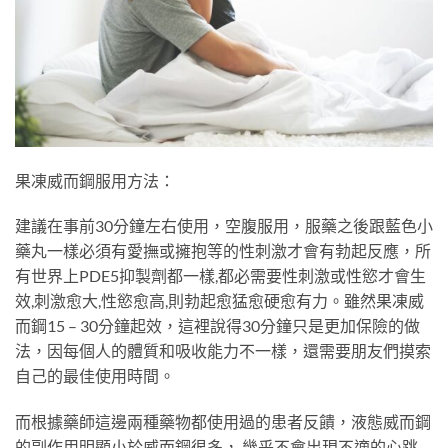
果凍威而鋼服用方法：
建議在事前30分鐘左右使用，空腹服用，服藥之後跟藍色小
藥丸一樣必須有愛撫或擁抱等的性刺激才會有勃起反應，所
有世界上PDE5抑製劑都一樣,都必需要性刺激或性慾才會生
效,刺激愈大,性慾愈高,則勃起愈猛愈硬愈有力。雖然果凍威
而鋼15 – 30分鐘起效，這裡說得30分鐘只是更加保險的做
法，因每個人的體質和吸收能力不一樣，還需要朋友們摸索
自己的最佳使用時間。
而根據藥師這邊兩種藥物都使用過的患者反饋，液態威而鋼
的副作用明顯小於威而鋼很多， 幾乎不會出現不適的心跳