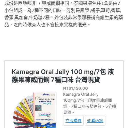
成份是西地那非 ，與威而鋼相同。泰國果凍包裝1盒是由7
小包組成，為7種不同的口味，分別是鳳梨 ,橘子,草莓,香草,
香蕉,黑加侖,牛奶糖7種，外包裝非常像那種補充維生素的藥
品，吃的時候旁人也不會投來異樣的眼光。