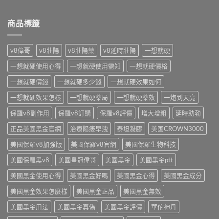
藥
〈迷
評
些？
局
魂
價
藥
行
水
商品標籤
ptt
師
情、
購
熱
解
印
買
議！
析
度
前
藥
成
v8偉哥
v8壯陽
v8壯陽藥
v8延時壯陽
一想就硬
學
必
師
分
名
讀
實
安
一想就硬使用心得
一想就硬使用需知
一想就硬價格
藥
｜
測
全
與
藥
效
一想就硬價錢
一想就硬多少錢
一想就硬效果如何
性、
安
師
果、
正
心
親
一想就硬效果怎樣
一想就硬藥局
一想就硬藥效
一炮到天亮
成
確
購
揭
分
用
買
網
保羅v8副作用
保羅v8訂購
保羅v8評價
增大增粗
延時助勃
解
法
管
購
析
與
道〉
正品美國黑金官網
治療陽痿早洩
泰坦凝膠
美国CROWN3000
風
與
安
中
險、
安
心
美國保羅v8加強版
美國保羅v8官網
美國保羅生物科技
分
心
選
辨
購
購
美國保羅黑v8
美國皇冠偉哥
美國黑金
美國黑金ptt
真
買
重
假
管
點〉
美國黑金使用心得
美國黑金好嗎
美國黑金心得
美國黑金成分
與
道〉
中
安
中
美國黑金效果怎麼樣
美國黑金正品
美國黑金無效
心
下
美國黑金用法
美國黑金真偽
美國黑金評價
華佗神丹
單