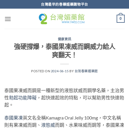
跳
台灣最早的春藥媚藥購物平台
轉
至
0
內
容
健康資訊
強硬撐爆，泰國果凍威而鋼威力給人
爽翻天！
POSTED ON
2024-06-15
BY
台灣春藥媚藥館
泰國果凍威而鋼是一種新型的液態狀威而鋼學名藥，主治男
性
勃起功能障礙
，起快速起效的特點，可以幫助男性快速勃
起。
泰國果凍
英文名全稱Kamagra Oral Jelly 100mg，中文名稱
則有果凍威而鋼、
液態威
而鋼、水果味威而鋼等，泰國果凍