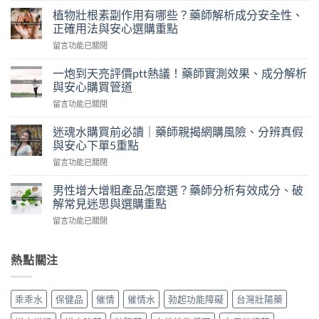
而
植物壯根素副作用有哪些？藥師解析成分安全性、
鋼
正確用法與安心選購重點
哪
在
留言功能已關閉
裡
〈植
買
物
便
一炮到天亮評價ptt熱議！藥師實測效果、成分解析
壯
宜？
與安心購買管道
根
藥
在
留言功能已關閉
素
師
〈一
副
比
炮
作
迷魂水購買前必讀｜藥師親揭網購風險、分辨真假
價
到
用
與安心下單5重點
心
天
有
得：
在
留言功能已關閉
亮
哪
藥
〈迷
評
些？
局
魂
價
男性增大增粗產品怎麼選？藥師分析有效成分、破
藥
行
水
ptt
解常見迷思與選購重點
師
情、
購
熱
解
印
在
留言功能已關閉
買
議！
析
度
〈男
前
藥
成
學
性
必
師
分
名
增
熱點關注
讀
實
安
藥
大
｜
測
全
與
增
藥
效
性、
安
粗
師
果、
乖乖水
保健品
催情
催情水
勃起功能障礙
台灣壯陽藥
正
心
產
親
成
確
購
品
揭