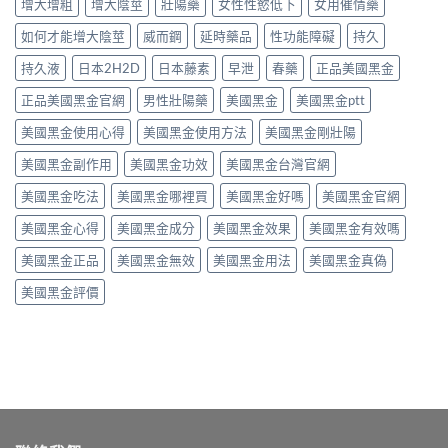
分
增大增粗
增大陰莖
壯陽藥
女性性慾低下
女用催情藥
用
買
怎
網
解
法
管
麼
購
如何才能增大陰莖
威而鋼
延時藥品
性功能障礙
持久
析
與
道〉
選？
風
與
安
中
藥
持久液
日本2H2D
日本藤素
早泄
春藥
正品美國黑金
險、
安
心
師
分
心
選
分
正品美國黑金官網
男性壯陽藥
美國黑金
美國黑金ptt
辨
購
購
析
真
買
重
美國黑金使用心得
美國黑金使用方法
美國黑金剛壯陽
有
假
管
點〉
效
與
道〉
中
美國黑金副作用
美國黑金功效
美國黑金台灣官網
成
安
中
分、
心
美國黑金吃法
美國黑金哪裡買
美國黑金好嗎
美國黑金官網
破
下
解
單
美國黑金心得
美國黑金成分
美國黑金效果
美國黑金有效嗎
常
5
見
重
美國黑金正品
美國黑金無效
美國黑金用法
美國黑金真偽
迷
點〉
思
中
美國黑金評價
與
選
購
重
點〉
中