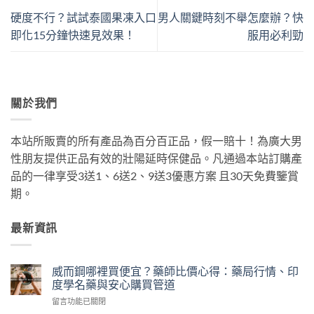
硬度不行？試試泰國果凍入口
男人關鍵時刻不舉怎麼辦？快
即化15分鐘快速見效果！
服用必利勁
關於我們
本站所販賣的所有產品為百分百正品，假一賠十！為廣大男
性朋友提供正品有效的壯陽延時保健品。凡通過本站訂購產
品的一律享受3送1、6送2、9送3優惠方案 且30天免費鑒賞
期。
最新資訊
威而鋼哪裡買便宜？藥師比價心得：藥局行情、印
度學名藥與安心購買管道
在
留言功能已關閉
〈威