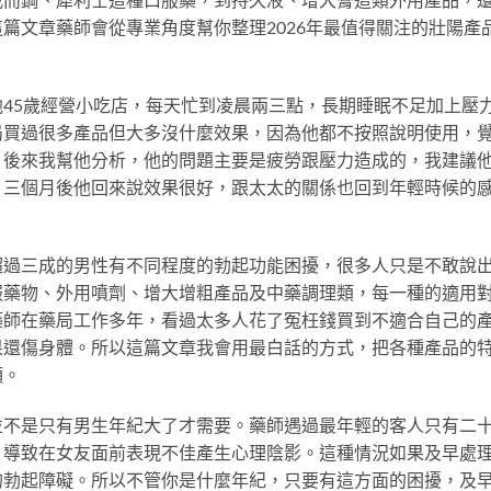
篇文章藥師會從專業角度幫你整理2026年最值得關注的壯陽產
45歲經營小吃店，每天忙到凌晨兩三點，長期睡眠不足加上壓
局買過很多產品但大多沒什麼效果，因為他都不按照說明使用，
。後來我幫他分析，他的問題主要是疲勞跟壓力造成的，我建議
。三個月後他回來說效果很好，跟太太的關係也回到年輕時候的
超過三成的男性有不同程度的勃起功能困擾，很多人只是不敢說
服藥物、外用噴劑、增大增粗產品及中藥調理類，每一種的適用
藥師在藥局工作多年，看過太多人花了冤枉錢買到不適合自己的
果還傷身體。所以這篇文章我會用最白話的方式，把各種產品的
頭。
並不是只有男生年紀大了才需要。藥師遇過最年輕的客人只有二
，導致在女友面前表現不佳產生心理陰影。這種情況如果及早處
的勃起障礙。所以不管你是什麼年紀，只要有這方面的困擾，及