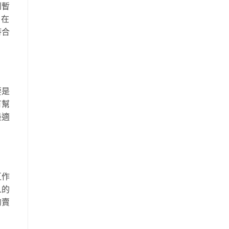
到暫
，在
持合
要是
有幫
最適
互作
人的
的賣