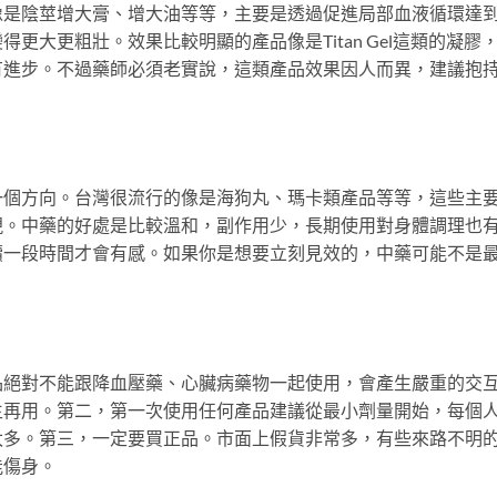
像是陰莖增大膏、增大油等等，主要是透過促進局部血液循環達
更大更粗壯。效果比較明顯的產品像是Titan Gel這類的凝膠
有進步。不過藥師必須老實說，這類產品效果因人而異，建議抱
一個方向。台灣很流行的像是海狗丸、瑪卡類產品等等，這些主
現。中藥的好處是比較溫和，副作用少，長期使用對身體調理也
續一段時間才會有感。如果你是想要立刻見效的，中藥可能不是
品絕對不能跟降血壓藥、心臟病藥物一起使用，會產生嚴重的交
生再用。第二，第一次使用任何產品建議從最小劑量開始，每個
太多。第三，一定要買正品。市面上假貨非常多，有些來路不明
能傷身。