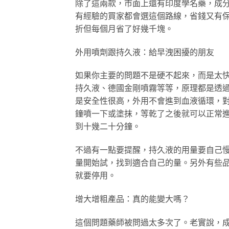
除了這兩款，市面上還有印度學名藥，成
有經驗的買家都會選這個路線，省錢又有
折但每個月省了好幾千塊。
外用噴劑跟持久液：給早洩困擾的朋友
如果你主要的問題不是硬不起來，而是太快
持久液、德國金剛噴霧等等，原理都是透
是安全性很高，外用不會進到血液循環，
鐘噴一下或塗抹，等乾了之後就可以正常
到十幾二十分鐘。
不過有一點要提醒，持久液的用量要自己
量開始試，找到適合自己的量。另外有些
就要停用。
增大增粗產品：真的能變大嗎？
這個問題藥師被問過太多次了。老實說，