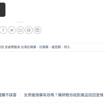
資訊
並被標籤為
台灣壯陽藥
、
壯陽藥
、
威而鋼
、
持久
.
選購不踩雷
女用催情藥有效嗎？藥師教你挑對產品找回激情