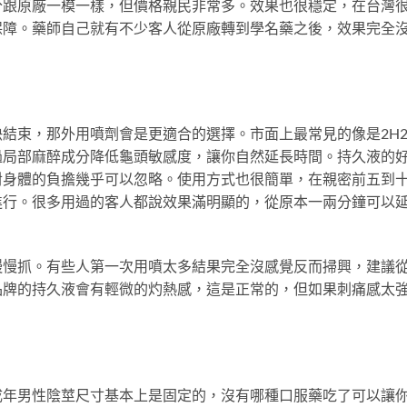
分跟原廠一模一樣，但價格親民非常多。效果也很穩定，在台灣
保障。藥師自己就有不少客人從原廠轉到學名藥之後，效果完全
結束，那外用噴劑會是更適合的選擇。市面上最常見的像是2H2
過局部麻醉成分降低龜頭敏感度，讓你自然延長時間。持久液的
對身體的負擔幾乎可以忽略。使用方式也很簡單，在親密前五到
進行。很多用過的客人都說效果滿明顯的，從原本一兩分鐘可以
慢慢抓。有些人第一次用噴太多結果完全沒感覺反而掃興，建議
品牌的持久液會有輕微的灼熱感，這是正常的，但如果刺痛感太
成年男性陰莖尺寸基本上是固定的，沒有哪種口服藥吃了可以讓