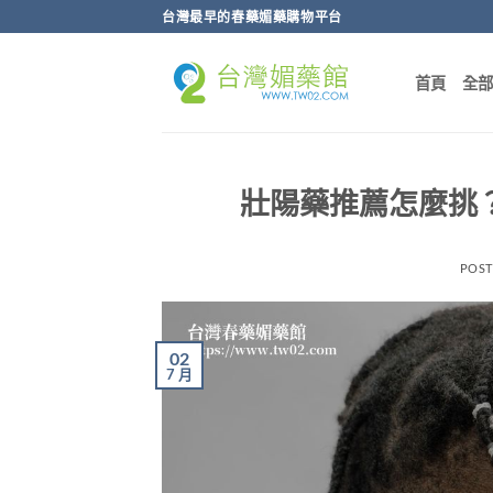
跳
台灣最早的春藥媚藥購物平台
轉
至
首頁
全
內
容
壯陽藥推薦怎麼挑？
POS
02
7 月