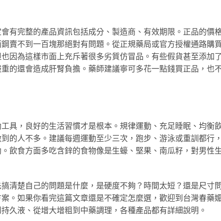
定會有完整的產品資訊包括成分、製造商、有效期限。正品的價
而鋼賣不到一百塊那絕對有問題。從正規藥局或官方授權通路購
但也因為這樣市面上充斥著很多劣質仿冒品。有些假貨甚至添加
嚴重的還會造成肝腎負擔。藥師建議寧可多花一點錢買正品，也
助工具，良好的生活習慣才是根本。規律運動、充足睡眠、均衡
做到的人不多。建議每週運動至少三次，跑步、游泳或重訓都行
助。飲食方面多吃含鋅的食物像是生蠔、堅果、南瓜籽，對男性
先搞清楚自己的問題是什麼，是硬度不夠？時間太短？還是尺寸
方案。如果你看完這篇文章還是不確定怎麼選，歡迎到台灣春藥
到持久液、從增大增粗到中藥調理，各種產品都有詳細說明。