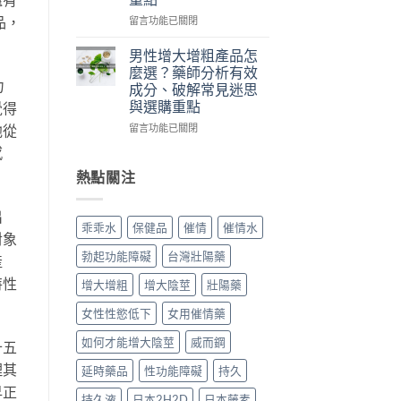
度
師
評
學
解
價
在
品，
留言功能已關閉
名
析
ptt
〈迷
藥
成
熱
魂
男性增大增粗產品怎
與
分
議！
水
麼選？藥師分析有效
安
安
藥
購
力
成分、破解常見迷思
心
全
師
買
與選購重點
覺得
購
性、
實
前
買
正
測
必
在
留言功能已關閉
他從
管
確
效
讀
〈男
感
道〉
用
果、
｜
性
中
法
成
藥
增
熱點關注
與
分
師
大
安
解
親
增
出
心
析
揭
粗
乖乖水
保健品
催情
催情水
選
與
網
產
對象
購
安
購
品
勃起功能障礙
台灣壯陽藥
產
重
心
風
怎
點〉
購
險、
麼
特性
增大增粗
增大陰莖
壯陽藥
中
買
分
選？
管
辨
藥
女性性慾低下
女用催情藥
道〉
真
師
中
假
分
如何才能增大陰莖
威而鋼
十五
與
析
理其
延時藥品
性功能障礙
持久
安
有
心
效
早正
持久液
日本2H2D
日本藤素
下
成