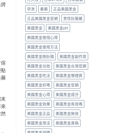
是誇
單
分、
早泄
春藥
正品美國黑金
5
破
重
解
正品美國黑金官網
男性壯陽藥
點〉
常
中
見
美國黑金
美國黑金ptt
迷
思
美國黑金使用心得
與
選
美國黑金使用方法
購
重
美國黑金剛壯陽
美國黑金副作用
點〉
有保
美國黑金功效
美國黑金台灣官網
中
優點
美國黑金吃法
美國黑金哪裡買
是藥
美國黑金好嗎
美國黑金官網
美國黑金心得
美國黑金成分
週末
美國黑金效果
美國黑金有效嗎
單來
當然
美國黑金正品
美國黑金無效
美國黑金用法
美國黑金真偽
美國黑金評價