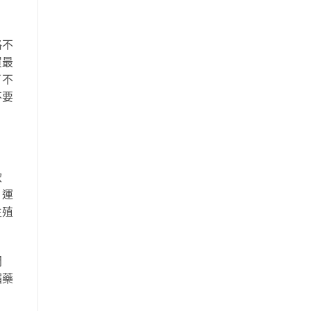
格不
買最
了不
不要
飲
，運
生殖
問
媚藥