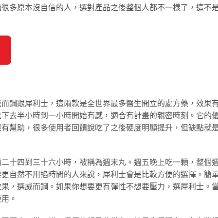
過很多原本沒自信的人，選對產品之後整個人都不一樣了，這不
威而鋼跟犀利士，這兩款是全世界最多醫生開立的處方藥，效果
吃下去半小時到一小時開始有感，適合有計畫的親密時刻。它的
很有幫助，很多使用者回饋說吃了之後硬度明顯提升，但缺點就
續二十四到三十六小時，被稱為週末丸。週五晚上吃一顆，整個
要更自然不用掐時間的人來說，犀利士會是比較方便的選擇。簡
效果，選威而鋼。如果你想要更有彈性不想要壓力，選犀利士。
使用。