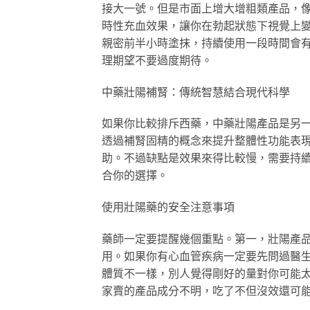
接大一號。但是市面上增大增粗類產品，
時性充血效果，讓你在勃起狀態下視覺上變得
親密前半小時塗抹，持續使用一段時間會
理期望不要過度期待。
中藥壯陽補腎：傳統智慧結合現代科學
如果你比較排斥西藥，中藥壯陽產品是另
透過補腎固精的概念來提升整體性功能表
助。不過缺點是效果來得比較慢，需要持
合你的選擇。
使用壯陽藥的安全注意事項
藥師一定要提醒幾個重點。第一，壯陽產
用。如果你有心血管疾病一定要先問過醫
體質不一樣，別人覺得剛好的量對你可能
家賣的產品成分不明，吃了不但沒效還可