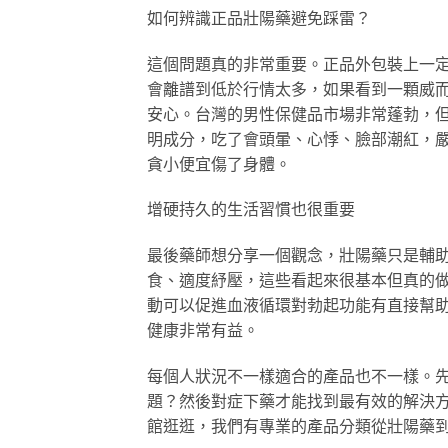
如何辨識正品壯陽藥避免踩雷？
這個問題真的非常重要。正品外包裝上一
會離譜到低於行情太多，如果看到一顆威
安心。台灣的男性保健品市場非常蓬勃，
明成分，吃了會頭暈、心悸、臉部潮紅，
貪小便宜傷了身體。
增硬持久的生活習慣也很重要
最後藥師想分享一個觀念，壯陽藥只是輔
食、適度紓壓，這些看起來很基本但真的
動可以促進血液循環對勃起功能有直接幫
健康非常有益。
每個人狀況不一樣適合的產品也不一樣。
題？然後對症下藥才能找到最有效的解決
館逛逛，我們有專業的產品分類從壯陽藥