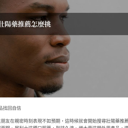
產品找回自信
性朋友在親密時刻表現不如預期，這時候就會開始搜尋壯陽藥推
威而鋼、犀利士這種口服藥，到持久液、增大膏這類外用產品，