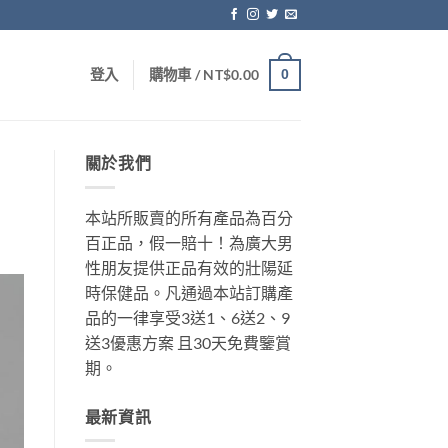
0
登入
購物車 /
NT$
0.00
關於我們
本站所販賣的所有產品為百分
百正品，假一賠十！為廣大男
性朋友提供正品有效的壯陽延
時保健品。凡通過本站訂購產
品的一律享受3送1、6送2、9
送3優惠方案 且30天免費鑒賞
期。
最新資訊