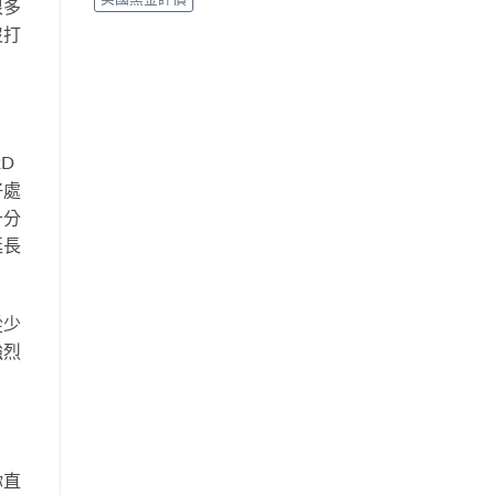
很多
沒打
D
好處
十分
延長
從少
強烈
你直