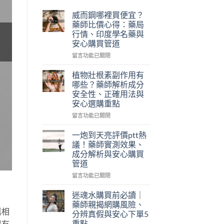
威而鋼哪裡買便宜？
藥師比價心得：藥局
行情、印度學名藥與
安心購買管道
在
留言功能已關閉
〈威
而
植物壯根素副作用有
鋼
哪些？藥師解析成分
哪
安全性、正確用法與
裡
安心選購重點
買
便
在
留言功能已關閉
宜？
〈植
藥
物
一炮到天亮評價ptt熱
師
壯
議！藥師實測效果、
比
根
成分解析與安心購買
價
素
管道
心
副
得：
作
在
留言功能已關閉
藥
用
〈一
局
有
炮
迷魂水購買前必讀｜
行
哪
到
藥師親揭網購風險、
情、
些？
天
薦相
分辨真假與安心下單5
印
藥
亮
重點
還有