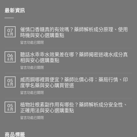
最新資訊
催情口香糖真的有效嗎？藥師解析成分原理、使用
07
8 月
時機與安心選購重點
在
留言功能已關閉
〈催
情
聽話水乖乖水效果差在哪？藥師揭密迷魂水成分真
06
口
8 月
相與安心選購重點
香
在
留言功能已關閉
糖
〈聽
真
話
的
威而鋼哪裡買便宜？藥師比價心得：藥局行情、印
05
水
有
8 月
度學名藥與安心購買管道
乖
效
在
留言功能已關閉
乖
嗎？
〈威
水
藥
而
效
植物壯根素副作用有哪些？藥師解析成分安全性、
05
師
鋼
果
8 月
正確用法與安心選購重點
解
哪
差
析
在
留言功能已關閉
裡
在
成
〈植
買
哪？
分
物
便
藥
原
壯
商品標籤
宜？
師
理、