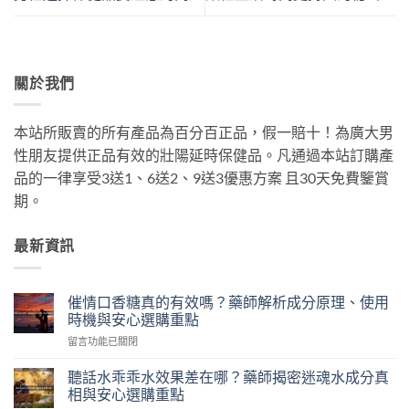
關於我們
本站所販賣的所有產品為百分百正品，假一賠十！為廣大男
性朋友提供正品有效的壯陽延時保健品。凡通過本站訂購產
品的一律享受3送1、6送2、9送3優惠方案 且30天免費鑒賞
期。
最新資訊
催情口香糖真的有效嗎？藥師解析成分原理、使用
時機與安心選購重點
在
留言功能已關閉
〈催
情
聽話水乖乖水效果差在哪？藥師揭密迷魂水成分真
口
相與安心選購重點
香