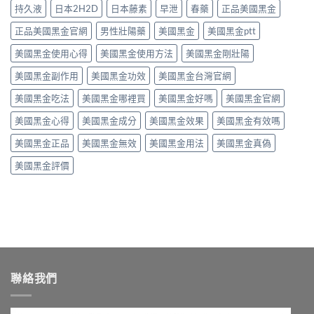
選
師
持久液
日本2H2D
日本藤素
早泄
春藥
正品美國黑金
分
名
購
實
安
藥
重
測
正品美國黑金官網
男性壯陽藥
美國黑金
美國黑金ptt
全
與
點〉
效
性、
安
中
美國黑金使用心得
美國黑金使用方法
美國黑金剛壯陽
果、
正
心
成
確
購
美國黑金副作用
美國黑金功效
美國黑金台灣官網
分
用
買
解
法
管
美國黑金吃法
美國黑金哪裡買
美國黑金好嗎
美國黑金官網
析
與
道〉
與
安
中
美國黑金心得
美國黑金成分
美國黑金效果
美國黑金有效嗎
安
心
心
選
美國黑金正品
美國黑金無效
美國黑金用法
美國黑金真偽
購
購
買
重
美國黑金評價
管
點〉
道〉
中
中
聯絡我們