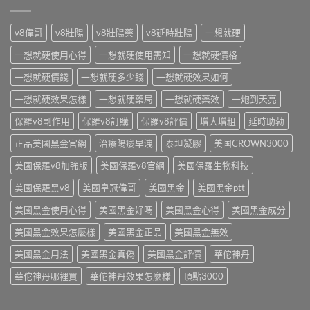
根
藥
揭
使
素
師
密
用
副
比
迷
v8偉哥
v8壯陽
v8壯陽藥
v8延時壯陽
一想就硬
時
作
價
魂
機
用
心
水
一想就硬使用心得
一想就硬使用需知
一想就硬價格
與
有
得：
成
安
哪
藥
一想就硬價錢
一想就硬多少錢
一想就硬效果如何
分
心
些？
局
真
選
藥
一想就硬效果怎樣
一想就硬藥局
一想就硬藥效
一炮到天亮
行
相
購
師
情、
與
重
解
保羅v8副作用
保羅v8訂購
保羅v8評價
增大增粗
延時助勃
印
安
點〉
析
度
心
中
正品美國黑金官網
治療陽痿早洩
泰坦凝膠
美国CROWN3000
成
學
選
分
名
購
美國保羅v8加強版
美國保羅v8官網
美國保羅生物科技
安
藥
重
全
與
點〉
美國保羅黑v8
美國皇冠偉哥
美國黑金
美國黑金ptt
性、
安
中
正
心
美國黑金使用心得
美國黑金好嗎
美國黑金心得
美國黑金成分
確
購
用
買
美國黑金效果怎麼樣
美國黑金正品
美國黑金無效
法
管
與
道〉
美國黑金用法
美國黑金真偽
美國黑金評價
華佗神丹
安
中
心
華佗神丹哪裡買
華佗神丹效果怎麼樣
頂點3000
選
購
重